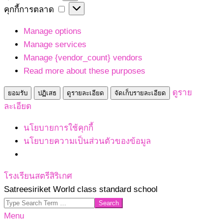
เก็บ
คุกกี้
คุกกี้การตลาด
สถิติ
การ
Manage options
ตลาด
Manage services
Manage {vendor_count} vendors
Read more about these purposes
ดูราย
ยอมรับ
ปฏิเสธ
ดูรายละเอียด
จัดเก็บรายละเอียด
ละเอียด
นโยบายการใช้คุกกี้
นโยบายความเป็นส่วนตัวของข้อมูล
Skip
โรงเรียนสตรีสิริเกศ
to
Satreesiriket World class standard school
content
Search
Primary
Menu