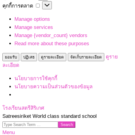
เก็บ
คุกกี้
คุกกี้การตลาด
สถิติ
การ
Manage options
ตลาด
Manage services
Manage {vendor_count} vendors
Read more about these purposes
ดูราย
ยอมรับ
ปฏิเสธ
ดูรายละเอียด
จัดเก็บรายละเอียด
ละเอียด
นโยบายการใช้คุกกี้
นโยบายความเป็นส่วนตัวของข้อมูล
Skip
โรงเรียนสตรีสิริเกศ
to
Satreesiriket World class standard school
content
Search
Primary
Menu