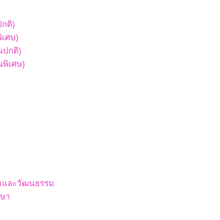
ปกติ)
พิเศษ)
ยนปกติ)
ยนพิเศษ)
สนาและวัฒนธรรม
กษา