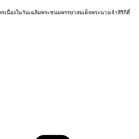
พรเนื่องในวันเฉลิมพระชนมพรรษาสมเด็จพระนางเจ้าสิริกิติ์