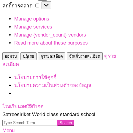
เก็บ
คุกกี้
คุกกี้การตลาด
สถิติ
การ
Manage options
ตลาด
Manage services
Manage {vendor_count} vendors
Read more about these purposes
ดูราย
ยอมรับ
ปฏิเสธ
ดูรายละเอียด
จัดเก็บรายละเอียด
ละเอียด
นโยบายการใช้คุกกี้
นโยบายความเป็นส่วนตัวของข้อมูล
Skip
โรงเรียนสตรีสิริเกศ
to
Satreesiriket World class standard school
content
Search
Primary
Menu