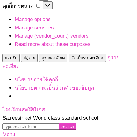
เก็บ
คุกกี้
คุกกี้การตลาด
สถิติ
การ
Manage options
ตลาด
Manage services
Manage {vendor_count} vendors
Read more about these purposes
ดูราย
ยอมรับ
ปฏิเสธ
ดูรายละเอียด
จัดเก็บรายละเอียด
ละเอียด
นโยบายการใช้คุกกี้
นโยบายความเป็นส่วนตัวของข้อมูล
Skip
โรงเรียนสตรีสิริเกศ
to
Satreesiriket World class standard school
content
Search
Primary
Menu