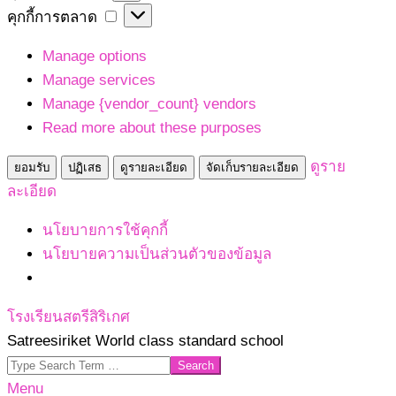
เก็บ
คุกกี้
คุกกี้การตลาด
สถิติ
การ
Manage options
ตลาด
Manage services
Manage {vendor_count} vendors
Read more about these purposes
ดูราย
ยอมรับ
ปฏิเสธ
ดูรายละเอียด
จัดเก็บรายละเอียด
ละเอียด
นโยบายการใช้คุกกี้
นโยบายความเป็นส่วนตัวของข้อมูล
Skip
โรงเรียนสตรีสิริเกศ
to
Satreesiriket World class standard school
content
Search
Primary
Menu