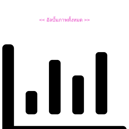
<< อัลบั้มภาพทั้งหมด >>