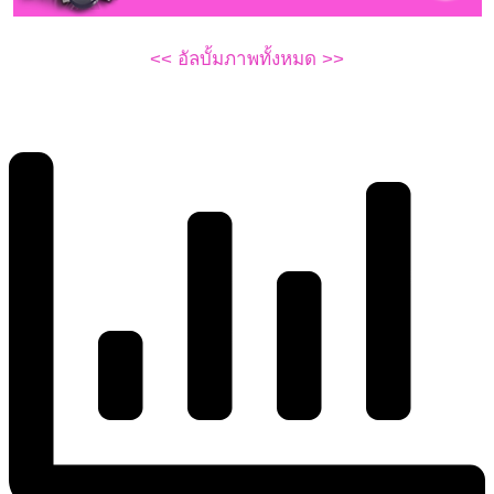
<< อัลบั้มภาพทั้งหมด >>