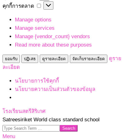
เก็บ
คุกกี้
คุกกี้การตลาด
สถิติ
การ
Manage options
ตลาด
Manage services
Manage {vendor_count} vendors
Read more about these purposes
ดูราย
ยอมรับ
ปฏิเสธ
ดูรายละเอียด
จัดเก็บรายละเอียด
ละเอียด
นโยบายการใช้คุกกี้
นโยบายความเป็นส่วนตัวของข้อมูล
Skip
โรงเรียนสตรีสิริเกศ
to
Satreesiriket World class standard school
content
Search
Primary
Menu