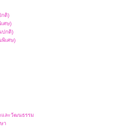
ปกติ)
พิเศษ)
ยนปกติ)
ยนพิเศษ)
สนาและวัฒนธรรม
กษา