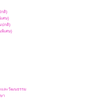
ปกติ)
พิเศษ)
ยนปกติ)
ยนพิเศษ)
สนาและวัฒนธรรม
กษา