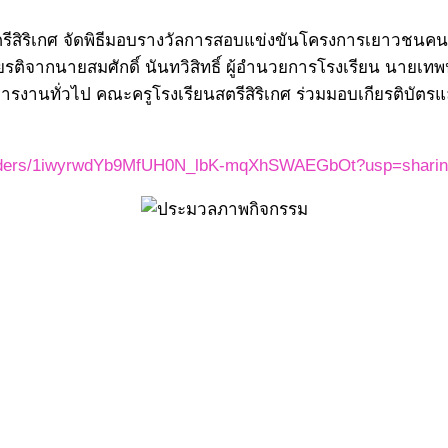
สตรีสิริเกศ จัดพิธีมอบรางวัลการสอบแข่งขันโครงการเยาวชนคน
ียรติจากนายสมศักดิ์ นันทวิสิทธิ์ ผู้อำนวยการโรงเรียน นาย
รงานทั่วไป คณะครูโรงเรียนสตรีสิริเกศ ร่วมมอบเกียรติบัตรแ
e/folders/1iwyrwdYb9MfUH0N_lbK-mqXhSWAEGbOt?usp=shari