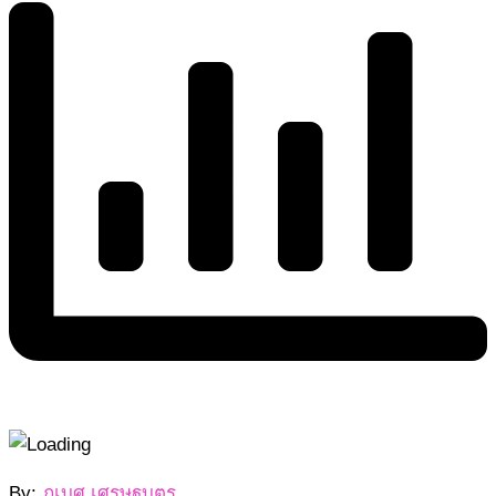
2563-
By:
ภูเบศ เศรษฐบุตร