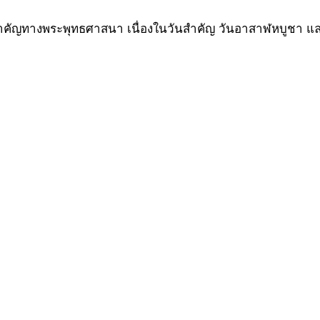
นสำคัญทางพระพุทธศาสนา เนื่องในวันสำคัญ วันอาสาฬหบูชา และ