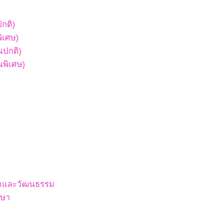
ปกติ)
พิเศษ)
ยนปกติ)
ยนพิเศษ)
สนาและวัฒนธรรม
กษา