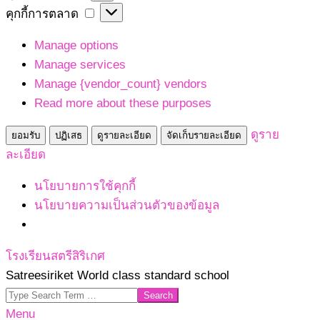
เก็บ
คุกกี้
คุกกี้การตลาด
สถิติ
การ
Manage options
ตลาด
Manage services
Manage {vendor_count} vendors
Read more about these purposes
ดูราย
ยอมรับ
ปฏิเสธ
ดูรายละเอียด
จัดเก็บรายละเอียด
ละเอียด
นโยบายการใช้คุกกี้
นโยบายความเป็นส่วนตัวของข้อมูล
Skip
โรงเรียนสตรีสิริเกศ
to
Satreesiriket World class standard school
content
Search
Primary
Menu