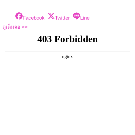
Facebook
Twitter
Line
ดูเต็มจอ >>
Skip
to
PDF
content