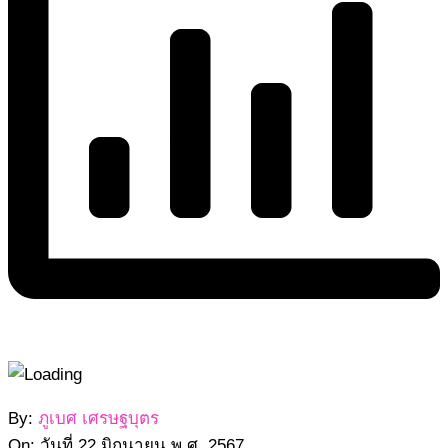
2567-
By:
ภูเบศ เศรษฐบุตร
06-
On:
วันที่ 22 มิถุนายน พ.ศ. 2567