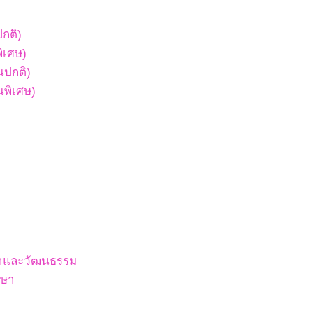
ปกติ)
พิเศษ)
ยนปกติ)
ยนพิเศษ)
สนาและวัฒนธรรม
กษา