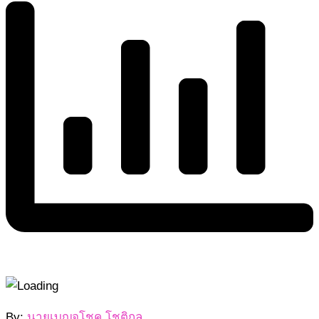
2568-
By:
นายเบญจโชค โชติกุล