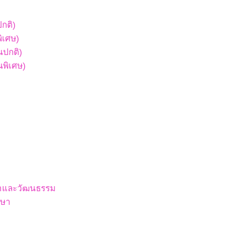
ปกติ)
พิเศษ)
ยนปกติ)
ยนพิเศษ)
สนาและวัฒนธรรม
กษา