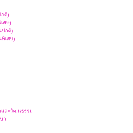
ปกติ)
พิเศษ)
ยนปกติ)
ยนพิเศษ)
สนาและวัฒนธรรม
กษา