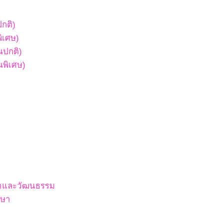
ปกติ)
พิเศษ)
ยนปกติ)
ยนพิเศษ)
สนาและวัฒนธรรม
กษา