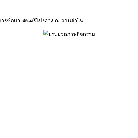
ยมชมการซ้อมวงดนตรีโปงลาง ณ ลานอำไพ