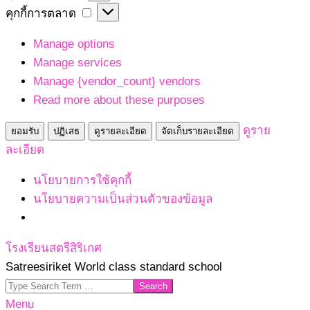
เก็บ
คุกกี้
คุกกี้การตลาด
สถิติ
การ
Manage options
ตลาด
Manage services
Manage {vendor_count} vendors
Read more about these purposes
ดูราย
ยอมรับ
ปฏิเสธ
ดูรายละเอียด
จัดเก็บรายละเอียด
ละเอียด
นโยบายการใช้คุกกี้
นโยบายความเป็นส่วนตัวของข้อมูล
Skip
โรงเรียนสตรีสิริเกศ
to
Satreesiriket World class standard school
content
Search
Primary
Menu