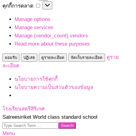
เก็บ
คุกกี้
คุกกี้การตลาด
สถิติ
การ
Manage options
ตลาด
Manage services
Manage {vendor_count} vendors
Read more about these purposes
ดูราย
ยอมรับ
ปฏิเสธ
ดูรายละเอียด
จัดเก็บรายละเอียด
ละเอียด
นโยบายการใช้คุกกี้
นโยบายความเป็นส่วนตัวของข้อมูล
Skip
โรงเรียนสตรีสิริเกศ
to
Satreesiriket World class standard school
content
Search
Primary
Menu