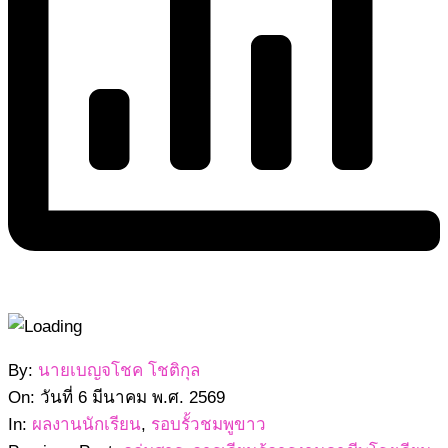
2569-
By:
นายเบญจโชค โชติกุล
03-
On:
วันที่ 6 มีนาคม พ.ศ. 2569
06
In:
ผลงานนักเรียน
,
รอบรั้วชมพูขาว