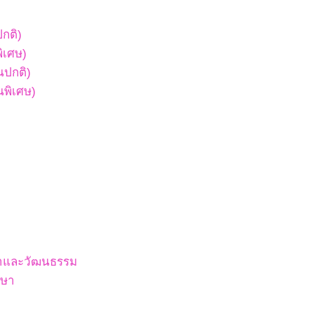
ปกติ)
พิเศษ)
ยนปกติ)
ยนพิเศษ)
สนาและวัฒนธรรม
กษา