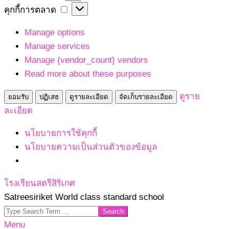
เก็บ
คุกกี้
คุกกี้การตลาด
สถิติ
การ
Manage options
ตลาด
Manage services
Manage {vendor_count} vendors
Read more about these purposes
ดูราย
ยอมรับ
ปฏิเสธ
ดูรายละเอียด
จัดเก็บรายละเอียด
ละเอียด
นโยบายการใช้คุกกี้
นโยบายความเป็นส่วนตัวของข้อมูล
Skip
โรงเรียนสตรีสิริเกศ
to
Satreesiriket World class standard school
content
Search
Primary
Menu