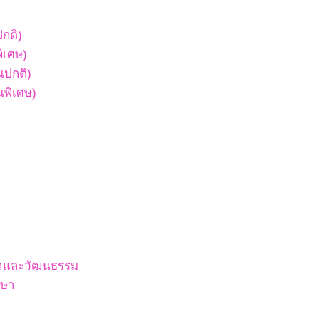
ปกติ)
พิเศษ)
ยนปกติ)
ยนพิเศษ)
สนาและวัฒนธรรม
กษา