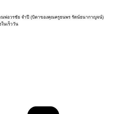
่ คุณพ่อวรชัย จำปี (บิดาของคุณครูธนพร รัตน์ธนากาญจน์)
ในเร็ววัน