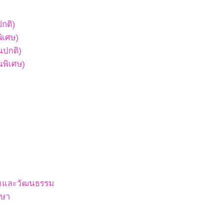
ปกติ)
พิเศษ)
ยนปกติ)
ยนพิเศษ)
สนาและวัฒนธรรม
กษา