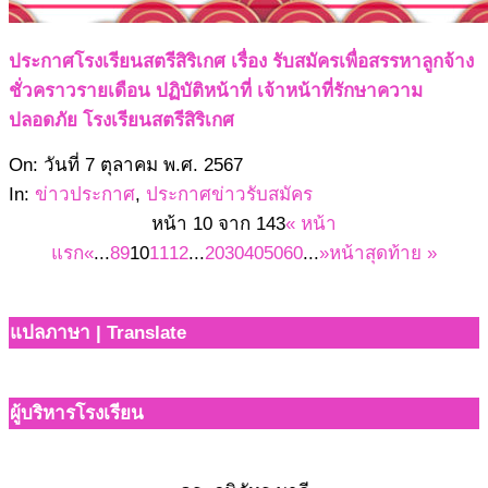
ประกาศโรงเรียนสตรีสิริเกศ เรื่อง รับสมัครเพื่อสรรหาลูกจ้าง
ชั่วคราวรายเดือน ปฏิบัติหน้าที่ เจ้าหน้าที่รักษาความ
ปลอดภัย โรงเรียนสตรีสิริเกศ
2567-
On:
วันที่ 7 ตุลาคม พ.ศ. 2567
10-
In:
ข่าวประกาศ
,
ประกาศข่าวรับสมัคร
07
หน้า 10 จาก 143
« หน้า
แรก
«
...
8
9
10
11
12
...
20
30
40
50
60
...
»
หน้าสุดท้าย »
แปลภาษา | Translate
ผู้บริหารโรงเรียน