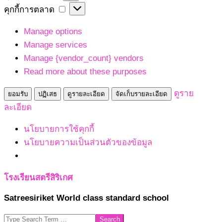
เก็บ
คุกกี้
คุกกี้การตลาด
สถิติ
การ
Manage options
ตลาด
Manage services
Manage {vendor_count} vendors
Read more about these purposes
ดูราย
ยอมรับ
ปฏิเสธ
ดูรายละเอียด
จัดเก็บรายละเอียด
ละเอียด
นโยบายการใช้คุกกี้
นโยบายความเป็นส่วนตัวของข้อมูล
Skip
โรงเรียนสตรีสิริเกศ
to
Satreesiriket World class standard school
content
Search