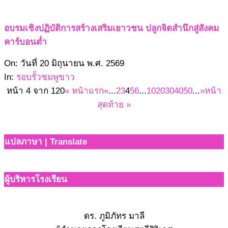
20
อบรมเชิงปฏิบัติการสร้างเสริมเยาวชน ปลูกจิตสำนึกสู่สังคม
คาร์บอนต่ำ
2569-
On:
วันที่ 20 มิถุนายน พ.ศ. 2569
06-
In:
รอบรั้วชมพูขาว
20
หน้า 4 จาก 120
« หน้าแรก
«
...
2
3
4
5
6
...
10
20
30
40
50
...
»
หน้า
สุดท้าย »
แปลภาษา | Translate
ผู้บริหารโรงเรียน
ดร. ภูมิภัทร มาลี