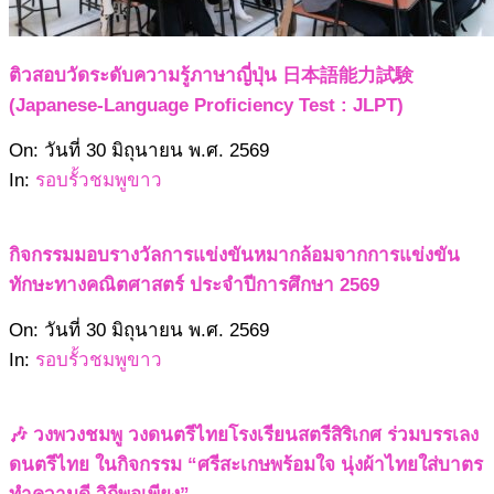
ติวสอบวัดระดับความรู้ภาษาญี่ปุ่น 日本語能力試験
(Japanese-Language Proficiency Test : JLPT)
2569-
On:
วันที่ 30 มิถุนายน พ.ศ. 2569
06-
In:
รอบรั้วชมพูขาว
30
กิจกรรมมอบรางวัลการแข่งขันหมากล้อมจากการแข่งขัน
ทักษะทางคณิตศาสตร์ ประจำปีการศึกษา 2569
2569-
On:
วันที่ 30 มิถุนายน พ.ศ. 2569
06-
In:
รอบรั้วชมพูขาว
30
🎶 วงพวงชมพู วงดนตรีไทยโรงเรียนสตรีสิริเกศ ร่วมบรรเลง
ดนตรีไทย ในกิจกรรม “ศรีสะเกษพร้อมใจ นุ่งผ้าไทยใส่บาตร