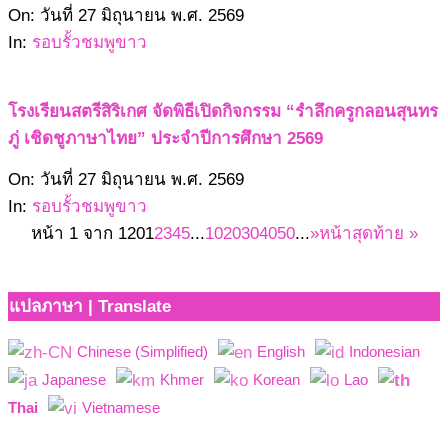
2569-
On:
วันที่ 27 มิถุนายน พ.ศ. 2569
06-
In:
รอบรั้วชมพูขาว
27
โรงเรียนสตรีสิริเกศ จัดพิธีเปิดกิจกรรม “รำลึกครูกลอนสุนทร
ภู่ เชิดชูภาษาไทย” ประจำปีการศึกษา 2569
2569-
On:
วันที่ 27 มิถุนายน พ.ศ. 2569
06-
In:
รอบรั้วชมพูขาว
27
หน้า 1 จาก 120
1
2
3
4
5
...
10
20
30
40
50
...
»
หน้าสุดท้าย »
แปลภาษา | Translate
Chinese (Simplified)
English
Indonesian
Japanese
Khmer
Korean
Lao
Thai
Vietnamese