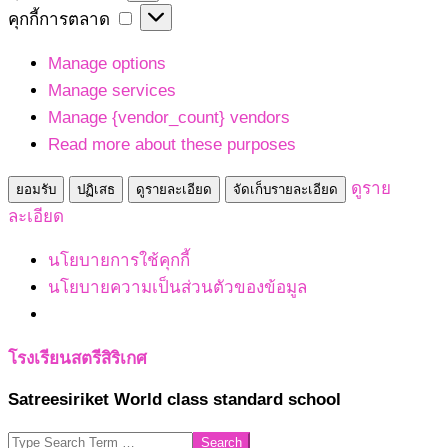
เก็บ
คุกกี้
คุกกี้การตลาด
สถิติ
การ
Manage options
ตลาด
Manage services
Manage {vendor_count} vendors
Read more about these purposes
ดูราย
ยอมรับ
ปฏิเสธ
ดูรายละเอียด
จัดเก็บรายละเอียด
ละเอียด
นโยบายการใช้คุกกี้
นโยบายความเป็นส่วนตัวของข้อมูล
Skip
โรงเรียนสตรีสิริเกศ
to
Satreesiriket World class standard school
content
Search