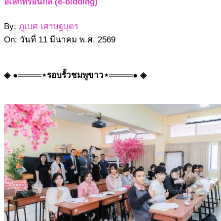
อิเล็กทรอนิกส์ (e-bidding)
By:
ภูเบศ เศรษฐบุตร
On:
วันที่ 11 มีนาคม พ.ศ. 2569
◈ ●════⋆รอบรั้วชมพูขาว⋆════● ◈