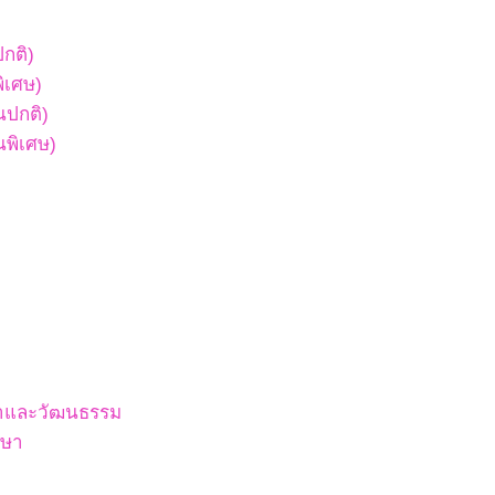
ปกติ)
พิเศษ)
ยนปกติ)
ยนพิเศษ)
สนาและวัฒนธรรม
กษา