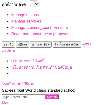
เก็บ
คุกกี้
คุกกี้การตลาด
สถิติ
การ
Manage options
ตลาด
Manage services
Manage {vendor_count} vendors
Read more about these purposes
ดูราย
ยอมรับ
ปฏิเสธ
ดูรายละเอียด
จัดเก็บรายละเอียด
ละเอียด
นโยบายการใช้คุกกี้
นโยบายความเป็นส่วนตัวของข้อมูล
Skip
โรงเรียนสตรีสิริเกศ
to
Satreesiriket World class standard school
content
Search
Primary
Menu