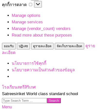
เก็บ
คุกกี้
คุกกี้การตลาด
สถิติ
การ
Manage options
ตลาด
Manage services
Manage {vendor_count} vendors
Read more about these purposes
ดูราย
ยอมรับ
ปฏิเสธ
ดูรายละเอียด
จัดเก็บรายละเอียด
ละเอียด
นโยบายการใช้คุกกี้
นโยบายความเป็นส่วนตัวของข้อมูล
Skip
โรงเรียนสตรีสิริเกศ
to
Satreesiriket World class standard school
content
Search
Primary
Menu