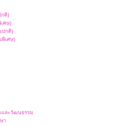
ปกติ)
พิเศษ)
ยนปกติ)
ยนพิเศษ)
สนาและวัฒนธรรม
กษา