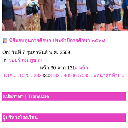
พิธีมอบทุนการศึกษา ประจำปีการศึกษา ๒๕๖๘
2569-
On:
วันที่ 7 กุมภาพันธ์ พ.ศ. 2569
02-
In:
รอบรั้วชมพูขาว
07
หน้า 30 จาก 131
« หน้า
แรก
«
...
10
20
...
28
29
30
31
32
...
40
50
60
70
80
...
»
หน้าสุดท้าย »
แปลภาษา | Translate
ผู้บริหารโรงเรียน