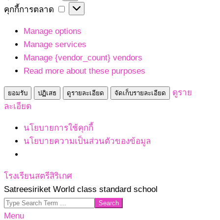
เก็บ
คุกกี้
คุกกี้การตลาด
สถิติ
การ
Manage options
ตลาด
Manage services
Manage {vendor_count} vendors
Read more about these purposes
ดูราย
ยอมรับ
ปฏิเสธ
ดูรายละเอียด
จัดเก็บรายละเอียด
ละเอียด
นโยบายการใช้คุกกี้
นโยบายความเป็นส่วนตัวของข้อมูล
Skip
โรงเรียนสตรีสิริเกศ
to
Satreesiriket World class standard school
content
Search
Primary
Menu