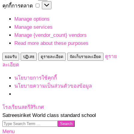
เก็บ
คุกกี้
คุกกี้การตลาด
สถิติ
การ
Manage options
ตลาด
Manage services
Manage {vendor_count} vendors
Read more about these purposes
ดูราย
ยอมรับ
ปฏิเสธ
ดูรายละเอียด
จัดเก็บรายละเอียด
ละเอียด
นโยบายการใช้คุกกี้
นโยบายความเป็นส่วนตัวของข้อมูล
Skip
โรงเรียนสตรีสิริเกศ
to
Satreesiriket World class standard school
content
Search
Primary
Menu