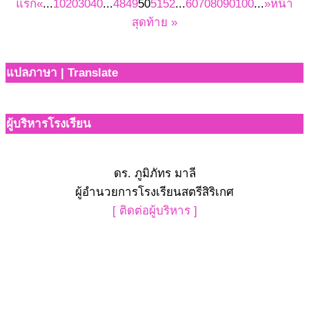
แรก
«
...
10
20
30
40
...
48
49
50
51
52
...
60
70
80
90
100
...
»
หน้า
สุดท้าย »
แปลภาษา | Translate
ผู้บริหารโรงเรียน
ดร. ภูมิภัทร มาลี
ผู้อำนวยการโรงเรียนสตรีสิริเกศ
[ ติดต่อผู้บริหาร ]